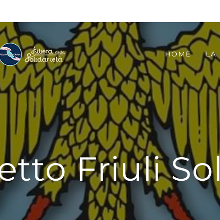
HOME
LA 
tto Friuli So