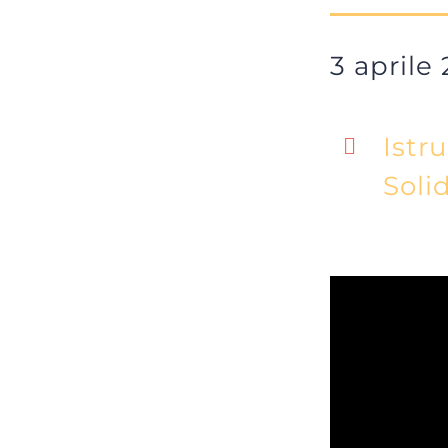
3 aprile
Istr
Soli