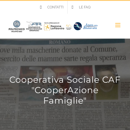
Salta
CONTATTI
LE FAQ
al
contenuto
Cooperativa Sociale CAF
"CooperAzione
Famiglie"